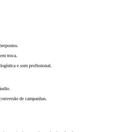
brepostos.
 em troca.
a logística e som profissional.
áudio.
e conversão de campanhas.