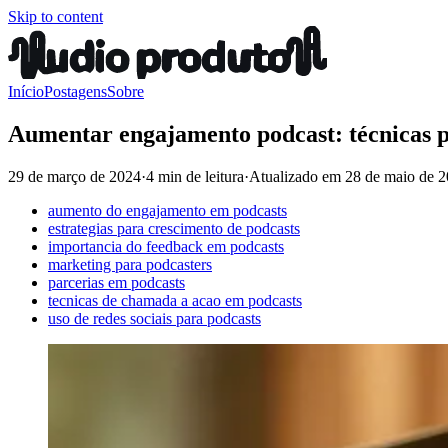
Skip to content
Início
Postagens
Sobre
Aumentar engajamento podcast: técnicas p
29 de março de 2024
·
4 min de leitura
·
Atualizado em
28 de maio de 
aumento do engajamento em podcasts
estrategias para crescimento de podcasts
importancia do feedback em podcasts
marketing para podcasters
parcerias em podcasts
tecnicas de chamada a acao em podcasts
uso de redes sociais para podcasts