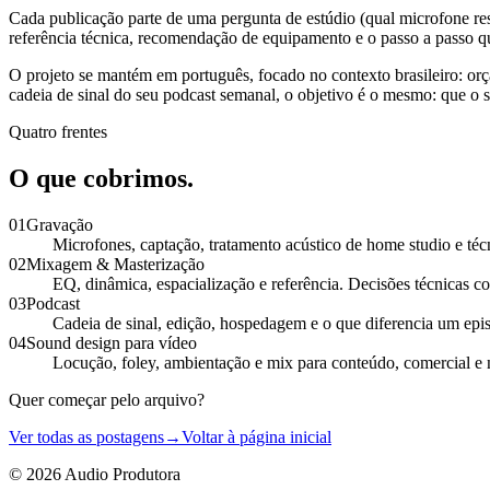
Cada publicação parte de uma pergunta de estúdio (qual microfone re
referência técnica, recomendação de equipamento e o passo a passo q
O projeto se mantém em português, focado no contexto brasileiro: or
cadeia de sinal do seu podcast semanal, o objetivo é o mesmo: que o
Quatro frentes
O que cobrimos.
01
Gravação
Microfones, captação, tratamento acústico de home studio e técn
02
Mixagem & Masterização
EQ, dinâmica, espacialização e referência. Decisões técnicas co
03
Podcast
Cadeia de sinal, edição, hospedagem e o que diferencia um epi
04
Sound design para vídeo
Locução, foley, ambientação e mix para conteúdo, comercial e n
Quer começar pelo arquivo?
Ver todas as postagens
→
Voltar à página inicial
© 2026 Audio Produtora