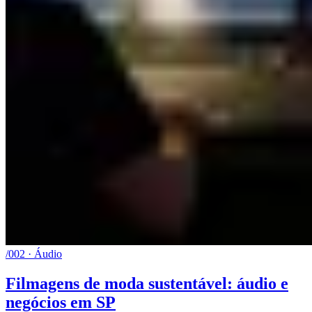
/002 · Áudio
Filmagens de moda sustentável: áudio e
negócios em SP