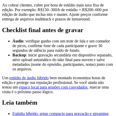
Ao cobrar clientes, cobre por hora de estúdio mais taxa fixa de
edição. Por exemplo: R$150–300/h de estúdio + R$200–600 por
edição de áudio que inclua mix e master. Ajuste preços conforme
entrega de arquivos multitrack e prazos de turnaround.
Checklist final antes de gravar
Áudio
: verifique ganho com um teste de fala e um contador
de picos, confirme fone de cada participante e grave 30
segundos de silêncio para ruído de fundo.
Backup
: inicie gravação secundária em dispositivo separado,
ative upload automático do take final para nuvem e salve
metadados (nome do episódio, participantes, notas) junto com
os arquivos.
Um
estúdio de áudio híbrido
bem montado economiza horas de
edição e protege sua reputação profissional. Se você ainda não
testou um
espaço local para sessões com convidados
, marcar uma
visita é o próximo passo lógico.
Leia também
Estúdio híbrido: setup compacto para gravação e streaming