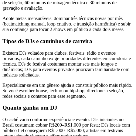
de seleção, 60 minutos de mixagem técnica e 30 minutos de
gravação e avaliação.
Adote metas mensuráveis: dominar três técnicas novas por mês
(beatmatching manual, loop criativo, e transição harmônica) e subir
sua confiança para tocar 2 shows em público a cada dois meses.
Tipos de DJs e caminhos de carreira
Existem DJs voltados para clubes, festivais, rádio e eventos
privados; cada caminho exige prioridades diferentes em curadoria e
técnica. DJs de festival costumam montar sets mais longos e
dinâmicos; DJs para eventos privados priorizam familiaridade com
músicas solicitadas.
Especializar-se em um gênero ajuda a construir público mais rápido.
Se você escolher house, techno ou hip-hop, direcione a seleção,
redes sociais e contatos para esse segmento.
Quanto ganha um DJ
O cachê varia conforme experiência e evento. DJs iniciantes no
Brasil costumam cobrar R$200–R$1.000 por festa; DJs locais com
público fiel conseguem R$1.000–R$5.000; artistas em festivais
internacionais chegam a cifras muito maiores.