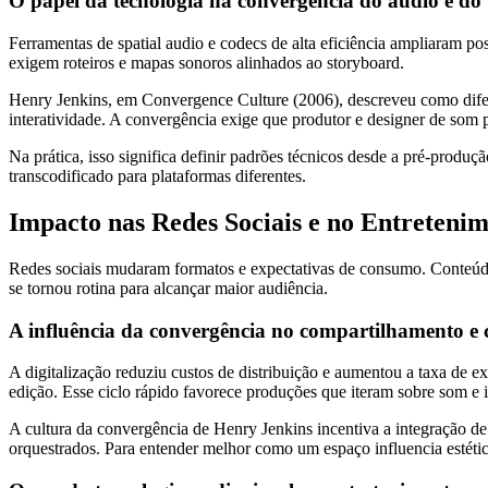
O papel da tecnologia na convergência do áudio e do 
Ferramentas de spatial audio e codecs de alta eficiência ampliaram pos
exigem roteiros e mapas sonoros alinhados ao storyboard.
Henry Jenkins, em Convergence Culture (2006), descreveu como difere
interatividade. A convergência exige que produtor e designer de som
Na prática, isso significa definir padrões técnicos desde a pré-prod
transcodificado para plataformas diferentes.
Impacto nas Redes Sociais e no Entreteni
Redes sociais mudaram formatos e expectativas de consumo. Conteúd
se tornou rotina para alcançar maior audiência.
A influência da convergência no compartilhamento e
A digitalização reduziu custos de distribuição e aumentou a taxa de 
edição. Esse ciclo rápido favorece produções que iteram sobre som e
A cultura da convergência de Henry Jenkins incentiva a integração d
orquestrados. Para entender melhor como um espaço influencia estétic