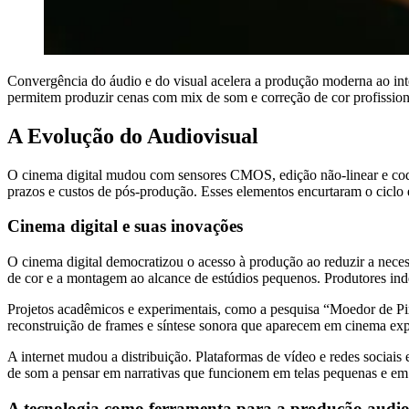
Convergência do áudio e do visual acelera a produção moderna ao inte
permitem produzir cenas com mix de som e correção de cor profission
A Evolução do Audiovisual
O cinema digital mudou com sensores CMOS, edição não-linear e codecs
prazos e custos de pós-produção. Esses elementos encurtaram o ciclo 
Cinema digital e suas inovações
O cinema digital democratizou o acesso à produção ao reduzir a nece
de cor e a montagem ao alcance de estúdios pequenos. Produtores ind
Projetos acadêmicos e experimentais, como a pesquisa “Moedor de Pix
reconstruição de frames e síntese sonora que aparecem em cinema exper
A internet mudou a distribuição. Plataformas de vídeo e redes sociais 
de som a pensar em narrativas que funcionem em telas pequenas e em
A tecnologia como ferramenta para a produção audio