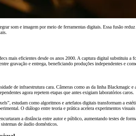
grar som e imagem por meio de ferramentas digitais. Essa fusão reduz b
ais.
 mais eficientes desde os anos 2000. A captura digital substituiu a fo
entre gravação e entrega, beneficiando produções independentes e come
ssidade de infraestrutura cara. Câmeras como as da linha Blackmagic 
ependentes agora repetem etapas que antes exigiam laboratórios caros.
els”, estudam como algoritmos e artefatos digitais transformam a esté
imental. O diálogo entre teoria e prática acelera experimentos visuais
encurtaram a distância entre autor e público, aumentando testes de forma
 sistemas de áudio domésticos.
visual