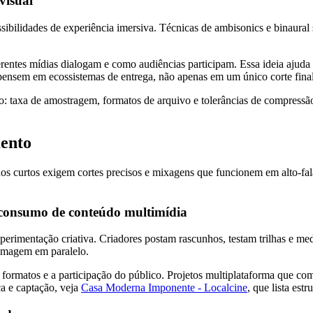
visual
sibilidades de experiência imersiva. Técnicas de ambisonics e binaural 
ntes mídias dialogam e como audiências participam. Essa ideia ajuda a
 pensem em ecossistemas de entrega, não apenas em um único corte final
ução: taxa de amostragem, formatos de arquivo e tolerâncias de compres
mento
os curtos exigem cortes precisos e mixagens que funcionem em alto-
 consumo de conteúdo multimídia
experimentação criativa. Criadores postam rascunhos, testam trilhas e
 imagem em paralelo.
e formatos e a participação do público. Projetos multiplataforma que 
a e captação, veja
Casa Moderna Imponente - Localcine
, que lista est