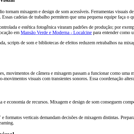
dio tornam mixagem e design de som acessíveis. Ferramentas visuais de
Essas cadeias de trabalho permitem que uma pequena equipe faça o que
trolada e estética fotogênica viraram padrões de produção; por exemp
 locação em
Mansão Verde e Moderna - Localcine
para entender como u
a, scripts de som e bibliotecas de efeitos reduzem retrabalhos na mi
cortes, movimentos de câmera e mixagem passam a funcionar como uma
ro-movimentos visuais com transientes sonoros. Essa coordenação alter
a e economia de recursos. Mixagem e design de som conseguem compensa
 e formatos verticais demandam decisões de mixagem distintas. Preparar 
reaming.