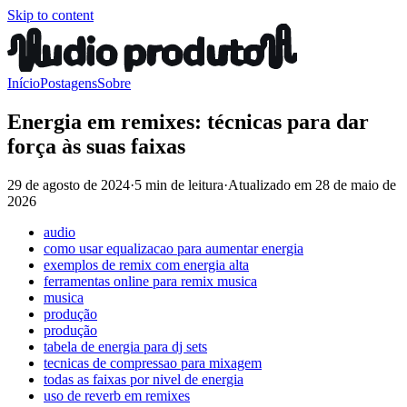
Skip to content
Início
Postagens
Sobre
Energia em remixes: técnicas para dar
força às suas faixas
29 de agosto de 2024
·
5 min de leitura
·
Atualizado em
28 de maio de
2026
audio
como usar equalizacao para aumentar energia
exemplos de remix com energia alta
ferramentas online para remix musica
musica
produção
produção
tabela de energia para dj sets
tecnicas de compressao para mixagem
todas as faixas por nivel de energia
uso de reverb em remixes