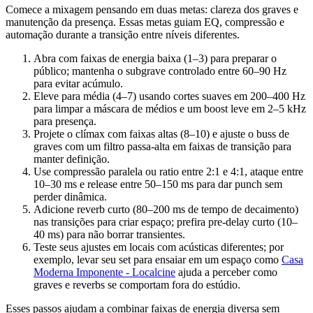
Comece a mixagem pensando em duas metas: clareza dos graves e
manutenção da presença. Essas metas guiam EQ, compressão e
automação durante a transição entre níveis diferentes.
Abra com faixas de energia baixa (1–3) para preparar o
público; mantenha o subgrave controlado entre 60–90 Hz
para evitar acúmulo.
Eleve para média (4–7) usando cortes suaves em 200–400 Hz
para limpar a máscara de médios e um boost leve em 2–5 kHz
para presença.
Projete o clímax com faixas altas (8–10) e ajuste o buss de
graves com um filtro passa-alta em faixas de transição para
manter definição.
Use compressão paralela ou ratio entre 2:1 e 4:1, ataque entre
10–30 ms e release entre 50–150 ms para dar punch sem
perder dinâmica.
Adicione reverb curto (80–200 ms de tempo de decaimento)
nas transições para criar espaço; prefira pre-delay curto (10–
40 ms) para não borrar transientes.
Teste seus ajustes em locais com acústicas diferentes; por
exemplo, levar seu set para ensaiar em um espaço como
Casa
Moderna Imponente - Localcine
ajuda a perceber como
graves e reverbs se comportam fora do estúdio.
Esses passos ajudam a combinar faixas de energia diversa sem