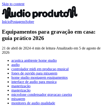
Skip to content
Início
Postagens
Sobre
Equipamentos para gravação em casa:
guia prático 2026
21 de abril de 2024
·
4 min de leitura
·
Atualizado em
5 de agosto de
2026
acustica ambiente home studio
audio
controlador midi em producao musical
fones de ouvido para mixagem
home studio montagem equipamentos
interface de audio para musica
masterização
masterização
microfone condensador gravacao caseira
mixagem
monitores de audio qualidade