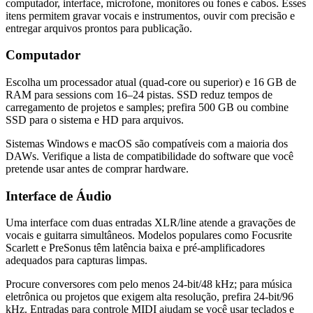
computador, interface, microfone, monitores ou fones e cabos. Esses
itens permitem gravar vocais e instrumentos, ouvir com precisão e
entregar arquivos prontos para publicação.
Computador
Escolha um processador atual (quad-core ou superior) e 16 GB de
RAM para sessions com 16–24 pistas. SSD reduz tempos de
carregamento de projetos e samples; prefira 500 GB ou combine
SSD para o sistema e HD para arquivos.
Sistemas Windows e macOS são compatíveis com a maioria dos
DAWs. Verifique a lista de compatibilidade do software que você
pretende usar antes de comprar hardware.
Interface de Áudio
Uma interface com duas entradas XLR/line atende a gravações de
vocais e guitarra simultâneos. Modelos populares como Focusrite
Scarlett e PreSonus têm latência baixa e pré-amplificadores
adequados para capturas limpas.
Procure conversores com pelo menos 24-bit/48 kHz; para música
eletrônica ou projetos que exigem alta resolução, prefira 24-bit/96
kHz. Entradas para controle MIDI ajudam se você usar teclados e