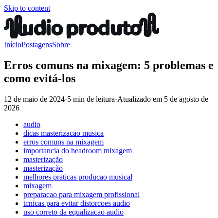
Skip to content
Início
Postagens
Sobre
Erros comuns na mixagem: 5 problemas e
como evitá-los
12 de maio de 2024
·
5 min de leitura
·
Atualizado em
5 de agosto de
2026
audio
dicas masterizacao musica
erros comuns na mixagem
importancia do headroom mixagem
masterização
masterização
melhores praticas producao musical
mixagem
preparacao para mixagem profissional
tcnicas para evitar distorcoes audio
uso correto da equalizacao audio