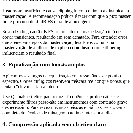
Headroom insuficiente causa clipping interno e limita a dinâmica na
masterização. A recomendação prática é fazer com que o pico master
fique próximo de -6 dB FS durante a mixagem.
Se a mix chega ao 0 dB FS, o limitador na masterização terá de
cortar transientes, resultando em som achatado. Para entender erros
que aparecem depois da masterização, leia Erros comuns na
masterização de áudio onde explico como headroom e dithering
influenciam o resultado final.
3. Equalização com boosts amplos
Aplicar boosts largos na equalização cria ressonâncias e polui o
espectro. Cortes cirúrgicos resolvem máscara melhor que boosts que
tentam “elevar” a faixa inteira.
Use Qs mais estreitos para reduzir frequências problemáticas e
experimente filtros passa-alta em instrumentos com conteúdo grave
desnecessário. Para revisar técnicas básicas e práticas, veja o Guia
completo de técnicas de mixagem para iniciantes em áudio.
4. Compressão aplicada sem objetivo claro