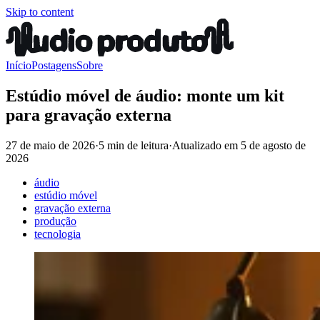
Skip to content
Início
Postagens
Sobre
Estúdio móvel de áudio: monte um kit
para gravação externa
27 de maio de 2026
·
5 min de leitura
·
Atualizado em
5 de agosto de
2026
áudio
estúdio móvel
gravação externa
produção
tecnologia