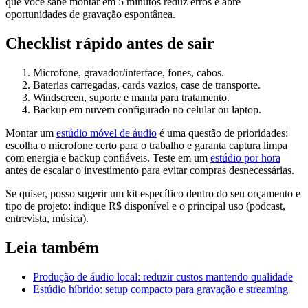
que você sabe montar em 5 minutos reduz erros e abre
oportunidades de gravação espontânea.
Checklist rápido antes de sair
Microfone, gravador/interface, fones, cabos.
Baterias carregadas, cards vazios, case de transporte.
Windscreen, suporte e manta para tratamento.
Backup em nuvem configurado no celular ou laptop.
Montar um
estúdio móvel de áudio
é uma questão de prioridades:
escolha o microfone certo para o trabalho e garanta captura limpa
com energia e backup confiáveis. Teste em um
estúdio por hora
antes de escalar o investimento para evitar compras desnecessárias.
Se quiser, posso sugerir um kit específico dentro do seu orçamento e
tipo de projeto: indique R$ disponível e o principal uso (podcast,
entrevista, música).
Leia também
Produção de áudio local: reduzir custos mantendo qualidade
Estúdio híbrido: setup compacto para gravação e streaming