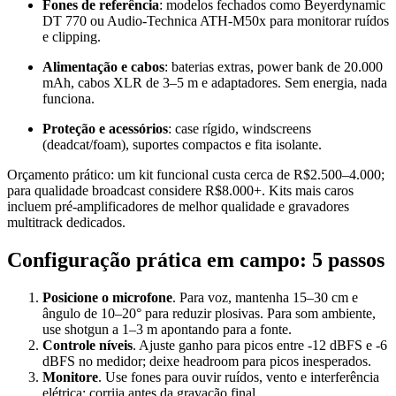
Fones de referência
: modelos fechados como Beyerdynamic
DT 770 ou Audio‑Technica ATH‑M50x para monitorar ruídos
e clipping.
Alimentação e cabos
: baterias extras, power bank de 20.000
mAh, cabos XLR de 3–5 m e adaptadores. Sem energia, nada
funciona.
Proteção e acessórios
: case rígido, windscreens
(deadcat/foam), suportes compactos e fita isolante.
Orçamento prático: um kit funcional custa cerca de R$2.500–4.000;
para qualidade broadcast considere R$8.000+. Kits mais caros
incluem pré‑amplificadores de melhor qualidade e gravadores
multitrack dedicados.
Configuração prática em campo: 5 passos
Posicione o microfone
. Para voz, mantenha 15–30 cm e
ângulo de 10–20° para reduzir plosivas. Para som ambiente,
use shotgun a 1–3 m apontando para a fonte.
Controle níveis
. Ajuste ganho para picos entre -12 dBFS e -6
dBFS no medidor; deixe headroom para picos inesperados.
Monitore
. Use fones para ouvir ruídos, vento e interferência
elétrica; corrija antes da gravação final.