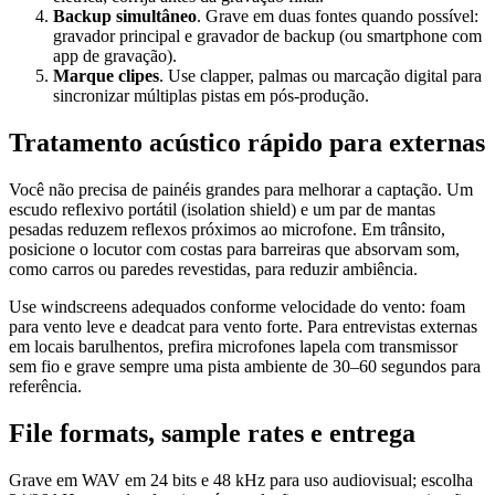
Backup simultâneo
. Grave em duas fontes quando possível:
gravador principal e gravador de backup (ou smartphone com
app de gravação).
Marque clipes
. Use clapper, palmas ou marcação digital para
sincronizar múltiplas pistas em pós‑produção.
Tratamento acústico rápido para externas
Você não precisa de painéis grandes para melhorar a captação. Um
escudo reflexivo portátil (isolation shield) e um par de mantas
pesadas reduzem reflexos próximos ao microfone. Em trânsito,
posicione o locutor com costas para barreiras que absorvam som,
como carros ou paredes revestidas, para reduzir ambiência.
Use windscreens adequados conforme velocidade do vento: foam
para vento leve e deadcat para vento forte. Para entrevistas externas
em locais barulhentos, prefira microfones lapela com transmissor
sem fio e grave sempre uma pista ambiente de 30–60 segundos para
referência.
File formats, sample rates e entrega
Grave em WAV em 24 bits e 48 kHz para uso audiovisual; escolha