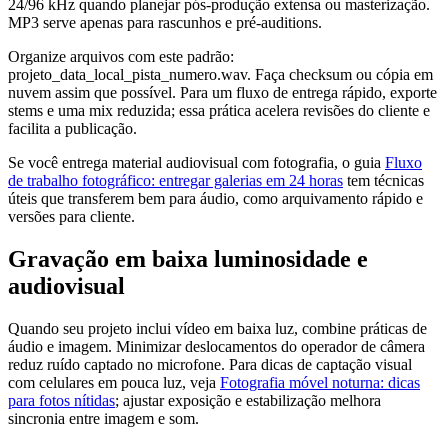
24/96 kHz quando planejar pós‑produção extensa ou masterização.
MP3 serve apenas para rascunhos e pré‑auditions.
Organize arquivos com este padrão:
projeto_data_local_pista_numero.wav. Faça checksum ou cópia em
nuvem assim que possível. Para um fluxo de entrega rápido, exporte
stems e uma mix reduzida; essa prática acelera revisões do cliente e
facilita a publicação.
Se você entrega material audiovisual com fotografia, o guia
Fluxo
de trabalho fotográfico: entregar galerias em 24 horas
tem técnicas
úteis que transferem bem para áudio, como arquivamento rápido e
versões para cliente.
Gravação em baixa luminosidade e
audiovisual
Quando seu projeto inclui vídeo em baixa luz, combine práticas de
áudio e imagem. Minimizar deslocamentos do operador de câmera
reduz ruído captado no microfone. Para dicas de captação visual
com celulares em pouca luz, veja
Fotografia móvel noturna: dicas
para fotos nítidas
; ajustar exposição e estabilização melhora
sincronia entre imagem e som.