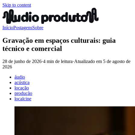
Skip to content
Início
Postagens
Sobre
Gravação em espaços culturais: guia
técnico e comercial
28 de junho de 2026
·
4 min de leitura
·
Atualizado em
5 de agosto de
2026
áudio
acústica
locação
produção
localcine