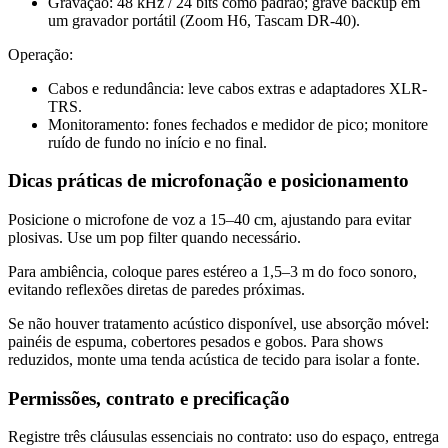
Gravação: 48 kHz / 24 bits como padrão; grave backup em
um gravador portátil (Zoom H6, Tascam DR-40).
Operação:
Cabos e redundância: leve cabos extras e adaptadores XLR-
TRS.
Monitoramento: fones fechados e medidor de pico; monitore
ruído de fundo no início e no final.
Dicas práticas de microfonação e posicionamento
Posicione o microfone de voz a 15–40 cm, ajustando para evitar
plosivas. Use um pop filter quando necessário.
Para ambiência, coloque pares estéreo a 1,5–3 m do foco sonoro,
evitando reflexões diretas de paredes próximas.
Se não houver tratamento acústico disponível, use absorção móvel:
painéis de espuma, cobertores pesados e gobos. Para shows
reduzidos, monte uma tenda acústica de tecido para isolar a fonte.
Permissões, contrato e precificação
Registre três cláusulas essenciais no contrato: uso do espaço, entrega