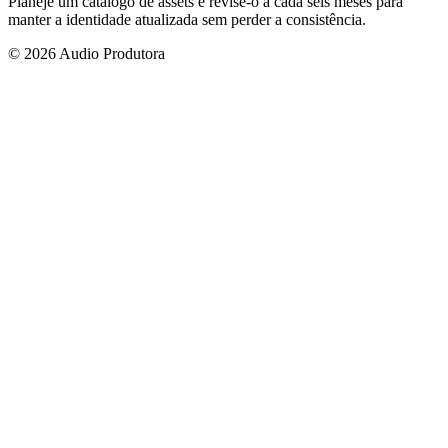
Planeje um catálogo de assets e revise-o a cada seis meses para
manter a identidade atualizada sem perder a consistência.
© 2026 Audio Produtora