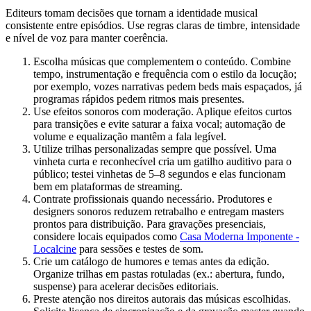
Editeurs tomam decisões que tornam a identidade musical
consistente entre episódios. Use regras claras de timbre, intensidade
e nível de voz para manter coerência.
Escolha músicas que complementem o conteúdo. Combine
tempo, instrumentação e frequência com o estilo da locução;
por exemplo, vozes narrativas pedem beds mais espaçados, já
programas rápidos pedem ritmos mais presentes.
Use efeitos sonoros com moderação. Aplique efeitos curtos
para transições e evite saturar a faixa vocal; automação de
volume e equalização mantêm a fala legível.
Utilize trilhas personalizadas sempre que possível. Uma
vinheta curta e reconhecível cria um gatilho auditivo para o
público; testei vinhetas de 5–8 segundos e elas funcionam
bem em plataformas de streaming.
Contrate profissionais quando necessário. Produtores e
designers sonoros reduzem retrabalho e entregam masters
prontos para distribuição. Para gravações presenciais,
considere locais equipados como
Casa Moderna Imponente -
Localcine
para sessões e testes de som.
Crie um catálogo de humores e temas antes da edição.
Organize trilhas em pastas rotuladas (ex.: abertura, fundo,
suspense) para acelerar decisões editoriais.
Preste atenção nos direitos autorais das músicas escolhidas.