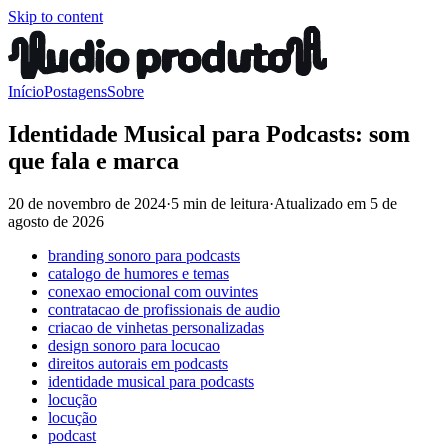
Skip to content
Início
Postagens
Sobre
Identidade Musical para Podcasts: som
que fala e marca
20 de novembro de 2024
·
5 min de leitura
·
Atualizado em
5 de
agosto de 2026
branding sonoro para podcasts
catalogo de humores e temas
conexao emocional com ouvintes
contratacao de profissionais de audio
criacao de vinhetas personalizadas
design sonoro para locucao
direitos autorais em podcasts
identidade musical para podcasts
locução
locução
podcast