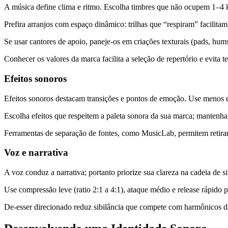
A música define clima e ritmo. Escolha timbres que não ocupem 1–4 kH
Prefira arranjos com espaço dinâmico: trilhas que “respiram” facilitam 
Se usar cantores de apoio, paneje-os em criações texturais (pads, hu
Conhecer os valores da marca facilita a seleção de repertório e evita t
Efeitos sonoros
Efeitos sonoros destacam transições e pontos de emoção. Use menos ef
Escolha efeitos que respeitem a paleta sonora da sua marca; mantenha 
Ferramentas de separação de fontes, como MusicLab, permitem retirar o
Voz e narrativa
A voz conduz a narrativa; portanto priorize sua clareza na cadeia de
Use compressão leve (ratio 2:1 a 4:1), ataque médio e release rápido 
De‑esser direcionado reduz sibilância que compete com harmônicos da