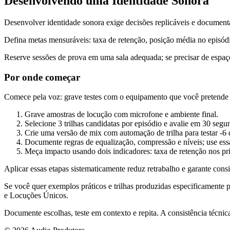
Desenvolvendo uma Identidade Sonora
Desenvolver identidade sonora exige decisões replicáveis e documenta
Defina metas mensuráveis: taxa de retenção, posição média no episódi
Reserve sessões de prova em uma sala adequada; se precisar de espaço
Por onde começar
Comece pela voz: grave testes com o equipamento que você pretende usa
Grave amostras de locução com microfone e ambiente final.
Selecione 3 trilhas candidatas por episódio e avalie em 30 segu
Crie uma versão de mix com automação de trilha para testar -6
Documente regras de equalização, compressão e níveis; use essa
Meça impacto usando dois indicadores: taxa de retenção nos pri
Aplicar essas etapas sistematicamente reduz retrabalho e garante consi
Se você quer exemplos práticos e trilhas produzidas especificamente 
e Locuções Únicos.
Documente escolhas, teste em contexto e repita. A consistência técnic