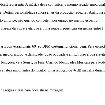
dcast representa. A música deve comunicar o mesmo recado emocional 
a. Definir personalidade sonora antes da produção reduz retrabalho na
nto tímbrico, não quando competem por espaço no mesmo espectro.
clareza da voz e evita que a trilha roube frequências essenciais entre 
odcasts conversacionais, 60–90 BPM costuma funcionar bem. Para episó
ve, médio, agudo) e densidade (quão ocupada é a mix). Isso ajuda a evi
a locuções, veja Som Que Fala: Criando Identidades Musicais para Podca
 sílabas importantes do locutor. Uma redução de -6 dB na trilha dura
 de regras claras para coexistir na mixagem.