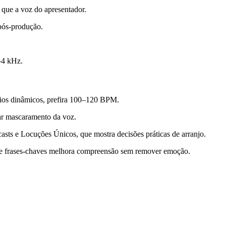
que a voz do apresentador.
 pós‑produção.
1–4 kHz.
dios dinâmicos, prefira 100–120 BPM.
tar mascaramento da voz.
sts e Locuções Únicos, que mostra decisões práticas de arranjo.
nte frases-chaves melhora compreensão sem remover emoção.