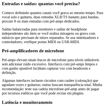
Entradas e saídas: quantas você precisa?
Comece definindo quantos canais você grava ao mesmo tempo. Para
vocal solo e guitarra, duas entradas XLR/TS bastam; para bandas,
procure 8 ou mais entradas com pré‑amps dedicados.
Saídas balanceadas para monitores e saídas de headphone
independentes são úteis se você realiza mixagens ou grava com
músicos que precisam de mixes separados. Se usa sintetizadores e
controladores, verifique portas MIDI ou USB‑MIDI.
Pré‑amplificadores de microfone
Pré‑amps elevam sinais fracos de microfone para níveis utilizáveis
sem adicionar ruído excessivo. Interfaces com pré‑amps limpos e
com ganho ajustável facilitam capturar voz com headroom e
definição.
Algumas interfaces incluem circuitos com caráter (coloração) que
agradam vozes e guitarras; outras buscam transparência total. Minha
recomendação: teste sua cadeia microfone‑pré‑amp antes de pagar
por recursos estéticos que você pode recriar em plugins.
Latência e monitoramento