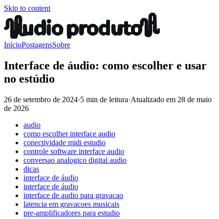
Skip to content
Início
Postagens
Sobre
Interface de áudio: como escolher e usar
no estúdio
26 de setembro de 2024
·
5 min de leitura
·
Atualizado em
28 de maio
de 2026
audio
como escolher interface audio
conectividade midi estudio
controle software interface audio
conversao analogico digital audio
dicas
interface de áudio
interface de áudio
interface de audio para gravacao
latencia em gravacoes musicais
pre-amplificadores para estudio