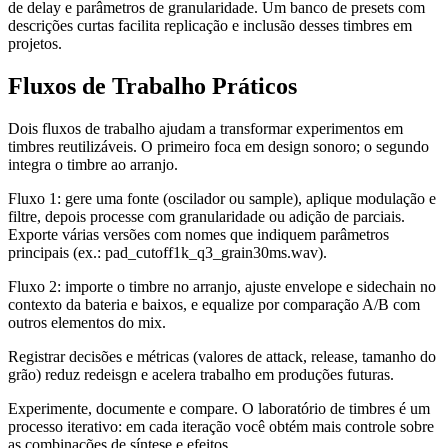
de delay e parâmetros de granularidade. Um banco de presets com
descrições curtas facilita replicação e inclusão desses timbres em
projetos.
Fluxos de Trabalho Práticos
Dois fluxos de trabalho ajudam a transformar experimentos em
timbres reutilizáveis. O primeiro foca em design sonoro; o segundo
integra o timbre ao arranjo.
Fluxo 1: gere uma fonte (oscilador ou sample), aplique modulação e
filtre, depois processe com granularidade ou adição de parciais.
Exporte várias versões com nomes que indiquem parâmetros
principais (ex.: pad_cutoff1k_q3_grain30ms.wav).
Fluxo 2: importe o timbre no arranjo, ajuste envelope e sidechain no
contexto da bateria e baixos, e equalize por comparação A/B com
outros elementos do mix.
Registrar decisões e métricas (valores de attack, release, tamanho do
grão) reduz redeisgn e acelera trabalho em produções futuras.
Experimente, documente e compare. O laboratório de timbres é um
processo iterativo: em cada iteração você obtém mais controle sobre
as combinações de síntese e efeitos.