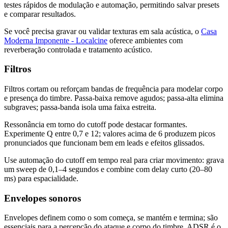
testes rápidos de modulação e automação, permitindo salvar presets
e comparar resultados.
Se você precisa gravar ou validar texturas em sala acústica, o
Casa
Moderna Imponente - Localcine
oferece ambientes com
reverberação controlada e tratamento acústico.
Filtros
Filtros cortam ou reforçam bandas de frequência para modelar corpo
e presença do timbre. Passa-baixa remove agudos; passa-alta elimina
subgraves; passa-banda isola uma faixa estreita.
Ressonância em torno do cutoff pode destacar formantes.
Experimente Q entre 0,7 e 12; valores acima de 6 produzem picos
pronunciados que funcionam bem em leads e efeitos glissados.
Use automação do cutoff em tempo real para criar movimento: grava
um sweep de 0,1–4 segundos e combine com delay curto (20–80
ms) para espacialidade.
Envelopes sonoros
Envelopes definem como o som começa, se mantém e termina; são
essenciais para a percepção do ataque e corpo do timbre. ADSR é o