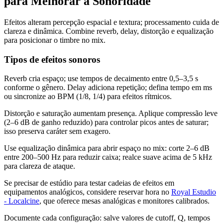
para Melhorar a Sonoridade
Efeitos alteram percepção espacial e textura; processamento cuida de
clareza e dinâmica. Combine reverb, delay, distorção e equalização
para posicionar o timbre no mix.
Tipos de efeitos sonoros
Reverb cria espaço; use tempos de decaimento entre 0,5–3,5 s
conforme o gênero. Delay adiciona repetição; defina tempo em ms
ou sincronize ao BPM (1/8, 1/4) para efeitos rítmicos.
Distorção e saturação aumentam presença. Aplique compressão leve
(2–6 dB de ganho reduzido) para controlar picos antes de saturar;
isso preserva caráter sem exagero.
Use equalização dinâmica para abrir espaço no mix: corte 2–6 dB
entre 200–500 Hz para reduzir caixa; realce suave acima de 5 kHz
para clareza de ataque.
Se precisar de estúdio para testar cadeias de efeitos em
equipamentos analógicos, considere reservar hora no
Royal Estudio
- Localcine
, que oferece mesas analógicas e monitores calibrados.
Documente cada configuração: salve valores de cutoff, Q, tempos