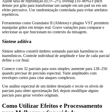
Ajuste taxa de reprodução (0,5×–2×), overlap (10–80%) e pitch
detune por grão para transformar um sample em um pad ou em um
efeito percusivo. Use randomização controlada para evitar artefatos
repetitivos.
Ferramentas como Granulator II (Ableton) e plugins VST permitem
manipular grãos em tempo real. Grave variações para comparar e
selecionar as que funcionam no contexto da mixagem.
Síntese aditiva
Síntese aditiva constrói timbres somando parciais harmônicos ou
inarmônicos. Controle individual de amplitude e fase de cada parcial
define a cor final.
Comece com 32 parciais para sons simples; aumente para 128–256
quando precisar de precisão espectral. Varie amplitudes com
envelopes curtos para criar ataques complexos.
Use análise espectral de um timbre desejado e recrie os níveis de
parciais para obter aproximação fiel; depois modifique alguns
parciais para gerar versões originais.
Como Utilizar Efeitos e Processamento