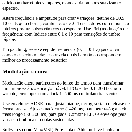
adicionam harmônicos ímpares, e ondas triangulares suavizam o
espectro.
Altere frequência e amplitude para criar variações: detune de ±0,5–
10 cents gera chorus; combinação de 2–4 osciladores com ratios não
inteiros produz pulsos rítmicos no espectro. Use FM (modulação de
frequência) com índices entre 0,1 e 10 para transições de timbre
rápidas.
Em patching, teste sweep de frequência (0,1–10 Hz) para ouvir
como o espectro muda; isso revela quais harmônicos respondem
melhor ao processamento posterior.
Modulação sonora
Modulação altera parâmetros ao longo do tempo para transformar
um timbre estático em algo móvel. LFOs entre 0,1–20 Hz criam
wobble; envelopes com attack 1–500 ms controlam transientes.
Use envelopes ADSR para ajustar ataque, decay, sustain e release de
forma precisa. Ajuste attack curto (1–20 ms) para percussão; attack
mais longo (50–200 ms) para pads. Combine LFO e envelope para
variação tímbrica em notas sustentadas.
Softwares como Max/MSP, Pure Data e Ableton Live facilitam