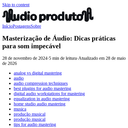
Skip to content
Início
Postagens
Sobre
Masterização de Áudio: Dicas práticas
para som impecável
28 de novembro de 2024
·
5 min de leitura
·
Atualizado em
28 de maio
de 2026
analog vs digital mastering
audio
audio compression techniques
best plugins for audio mastering
digital audio workstations for mastering
equalization in audio mastering
home studio audio mastering
musica
produção musical
produção musical
tips for audio mastering