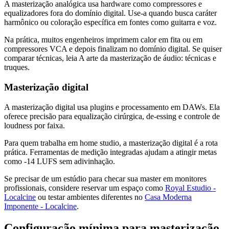
A masterização analógica usa hardware como compressores e
equalizadores fora do domínio digital. Use-a quando busca caráter
harmônico ou coloração específica em fontes como guitarra e voz.
Na prática, muitos engenheiros imprimem calor em fita ou em
compressores VCA e depois finalizam no domínio digital. Se quiser
comparar técnicas, leia A arte da masterização de áudio: técnicas e
truques.
Masterização digital
A masterização digital usa plugins e processamento em DAWs. Ela
oferece precisão para equalização cirúrgica, de-essing e controle de
loudness por faixa.
Para quem trabalha em home studio, a masterização digital é a rota
prática. Ferramentas de medição integradas ajudam a atingir metas
como -14 LUFS sem adivinhação.
Se precisar de um estúdio para checar sua master em monitores
profissionais, considere reservar um espaço como
Royal Estudio -
Localcine
ou testar ambientes diferentes no
Casa Moderna
Imponente - Localcine
.
Configuração mínima para masterização