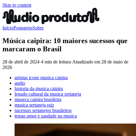
Skip to content
Início
Postagens
Sobre
Música caipira: 10 maiores sucessos que
marcaram o Brasil
28 de abril de 2024
·
4 min de leitura
·
Atualizado em
28 de maio de
2026
artistas icone musica caipira
audio
historia da musica caipira
legado cultural da musica sertaneja
museca caipira brasileira
musica sertaneja raiz
sucessos sertanejos brasileiros
temas amor e saudade na musica