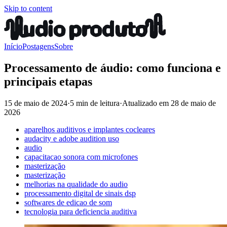
Skip to content
Início
Postagens
Sobre
Processamento de áudio: como funciona e
principais etapas
15 de maio de 2024
·
5 min de leitura
·
Atualizado em
28 de maio de
2026
aparelhos auditivos e implantes cocleares
audacity e adobe audition uso
audio
capacitacao sonora com microfones
masterização
masterização
melhorias na qualidade do audio
processamento digital de sinais dsp
softwares de edicao de som
tecnologia para deficiencia auditiva