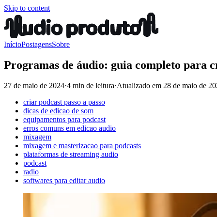
Skip to content
Início
Postagens
Sobre
Programas de áudio: guia completo para cr
27 de maio de 2024
·
4 min de leitura
·
Atualizado em
28 de maio de 2
criar podcast passo a passo
dicas de edicao de som
equipamentos para podcast
erros comuns em edicao audio
mixagem
mixagem e masterizacao para podcasts
plataformas de streaming audio
podcast
radio
softwares para editar audio