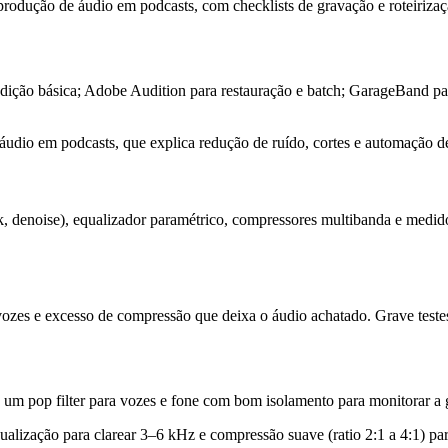
produção de áudio em podcasts, com checklists de gravação e roteirizaç
ra edição básica; Adobe Audition para restauração e batch; GarageBan
 áudio em podcasts, que explica redução de ruído, cortes e automação d
ick, denoise), equalizador paramétrico, compressores multibanda e med
 vozes e excesso de compressão que deixa o áudio achatado. Grave testes
e um pop filter para vozes e fone com bom isolamento para monitorar 
alização para clarear 3–6 kHz e compressão suave (ratio 2:1 a 4:1) par