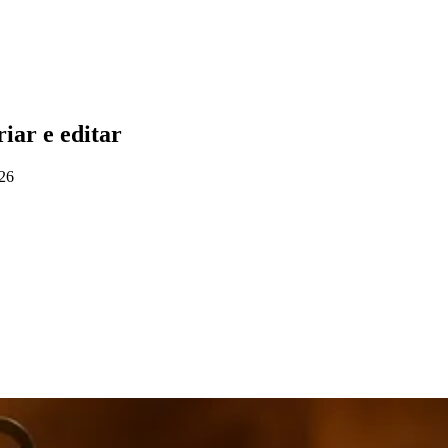
iar e editar
026