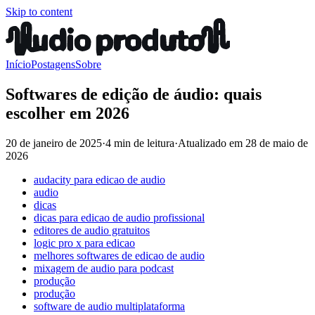
Skip to content
Início
Postagens
Sobre
Softwares de edição de áudio: quais
escolher em 2026
20 de janeiro de 2025
·
4 min de leitura
·
Atualizado em
28 de maio de
2026
audacity para edicao de audio
audio
dicas
dicas para edicao de audio profissional
editores de audio gratuitos
logic pro x para edicao
melhores softwares de edicao de audio
mixagem de audio para podcast
produção
produção
software de audio multiplataforma