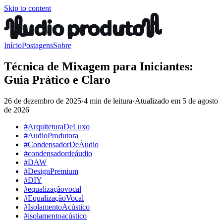
Skip to content
Início
Postagens
Sobre
Técnica de Mixagem para Iniciantes:
Guia Prático e Claro
26 de dezembro de 2025
·
4 min de leitura
·
Atualizado em
5 de agosto
de 2026
#ArquiteturaDeLuxo
#AudioProdutora
#CondensadorDeÁudio
#condensadordeáudio
#DAW
#DesignPremium
#DIY
#equalizaçãovocal
#EqualizaçãoVocal
#IsolamentoAcústico
#isolamentoacústico