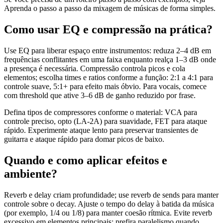
Aprenda o passo a passo da mixagem de músicas de forma simples.
Como usar EQ e compressão na prática?
Use EQ para liberar espaço entre instrumentos: reduza 2–4 dB em
frequências conflitantes em uma faixa enquanto realça 1–3 dB onde
a presença é necessária. Compressão controla picos e cola
elementos; escolha times e ratios conforme a função: 2:1 a 4:1 para
controle suave, 5:1+ para efeito mais óbvio. Para vocais, comece
com threshold que ative 3–6 dB de ganho reduzido por frase.
Defina tipos de compressores conforme o material: VCA para
controle preciso, opto (LA-2A) para suavidade, FET para ataque
rápido. Experimente ataque lento para preservar transientes de
guitarra e ataque rápido para domar picos de baixo.
Quando e como aplicar efeitos e
ambiente?
Reverb e delay criam profundidade; use reverb de sends para manter
controle sobre o decay. Ajuste o tempo do delay à batida da música
(por exemplo, 1/4 ou 1/8) para manter coesão rítmica. Evite reverb
excessivo em elementos principais; prefira paralelismo quando