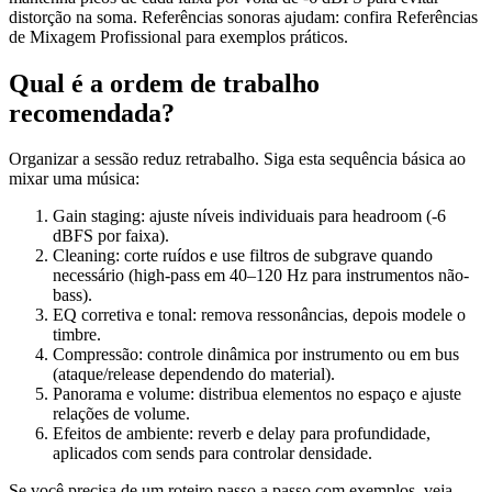
distorção na soma. Referências sonoras ajudam: confira Referências
de Mixagem Profissional para exemplos práticos.
Qual é a ordem de trabalho
recomendada?
Organizar a sessão reduz retrabalho. Siga esta sequência básica ao
mixar uma música:
Gain staging: ajuste níveis individuais para headroom (-6
dBFS por faixa).
Cleaning: corte ruídos e use filtros de subgrave quando
necessário (high-pass em 40–120 Hz para instrumentos não-
bass).
EQ corretiva e tonal: remova ressonâncias, depois modele o
timbre.
Compressão: controle dinâmica por instrumento ou em bus
(ataque/release dependendo do material).
Panorama e volume: distribua elementos no espaço e ajuste
relações de volume.
Efeitos de ambiente: reverb e delay para profundidade,
aplicados com sends para controlar densidade.
Se você precisa de um roteiro passo a passo com exemplos, veja