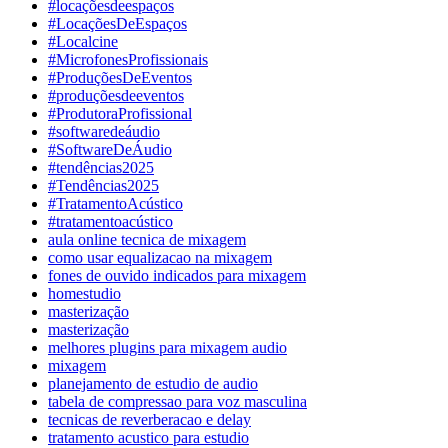
#locaçõesdeespaços
#LocaçõesDeEspaços
#Localcine
#MicrofonesProfissionais
#ProduçõesDeEventos
#produçõesdeeventos
#ProdutoraProfissional
#softwaredeáudio
#SoftwareDeÁudio
#tendências2025
#Tendências2025
#TratamentoAcústico
#tratamentoacústico
aula online tecnica de mixagem
como usar equalizacao na mixagem
fones de ouvido indicados para mixagem
homestudio
masterização
masterização
melhores plugins para mixagem audio
mixagem
planejamento de estudio de audio
tabela de compressao para voz masculina
tecnicas de reverberacao e delay
tratamento acustico para estudio