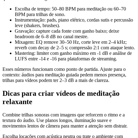
Escolha de tempo: 50–80 BPM para meditação ou 60–70
BPM para trilhas de sono.
Instrumentação: pads, piano elétrico, cordas sutis e percussão
leve (shakers, brushes).
Gravação: capture cada fonte com ganho baixo; deixe
headroom de 6–8 dB no canal mestre.
Mixagem: EQ remove 30–50 Hz, corte leve em 2–4 kHz;
reverb com decay de 2–5 s; compressão 2:1 com ataque lento.
Mastering: limiter com ganho máximo em -1 dB e análise de
LUFS entre -14 e -16 para plataformas de streaming.
Esses números funcionam como ponto de partida. Ajuste para o
contexto: áudios para meditação guiada pedem menos presença,
trilhas para vídeos podem ter 2–3 dB a mais de clareza.
Dicas para criar vídeos de meditação
relaxante
Combine trilhas sonoras com imagens que reforcem o ritmo e a
textura do áudio. Use planos longos, iluminação suave e
movimentos lentos de câmera para manter a atenção sem distrair.
Escolha locações com acústica neutra ou trate o ambiente com