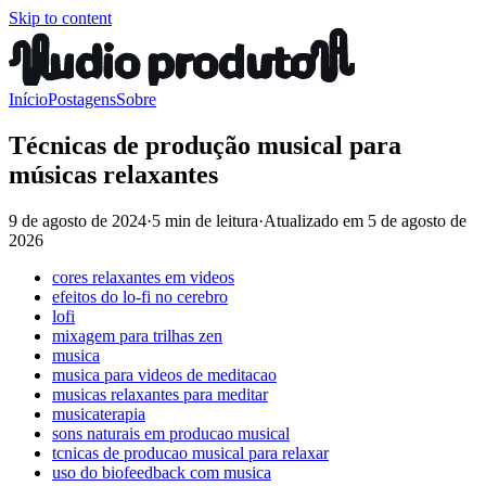
Skip to content
Início
Postagens
Sobre
Técnicas de produção musical para
músicas relaxantes
9 de agosto de 2024
·
5 min de leitura
·
Atualizado em
5 de agosto de
2026
cores relaxantes em videos
efeitos do lo-fi no cerebro
lofi
mixagem para trilhas zen
musica
musica para videos de meditacao
musicas relaxantes para meditar
musicaterapia
sons naturais em producao musical
tcnicas de producao musical para relaxar
uso do biofeedback com musica