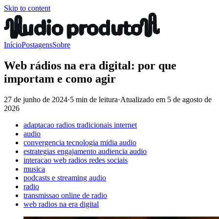
Skip to content
Início
Postagens
Sobre
Web rádios na era digital: por que
importam e como agir
27 de junho de 2024
·
5 min de leitura
·
Atualizado em
5 de agosto de
2026
adaptacao radios tradicionais internet
audio
convergencia tecnologia midia audio
estrategias engajamento audiencia audio
interacao web radios redes sociais
musica
podcasts e streaming audio
radio
transmissao online de radio
web radios na era digital