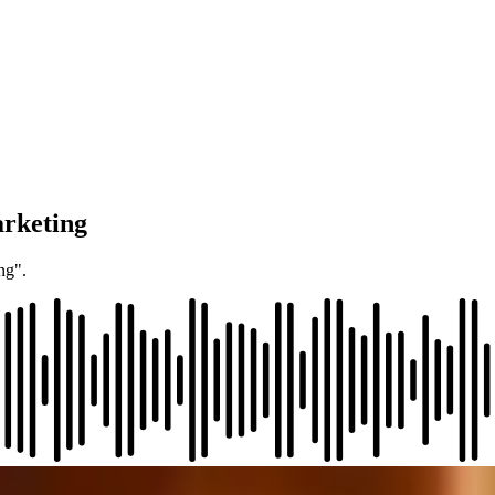
arketing
ng".