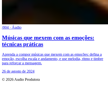
/004 · Áudio
Músicas que mexem com as emoções:
técnicas práticas
Aprenda a compor músicas que mexem com as emoções: defina a
emoção, escolha escala e andamento, e use melodia, ritmo e timbre
para reforçar a mensagem.
26 de agosto de 2024
© 2026 Audio Produtora