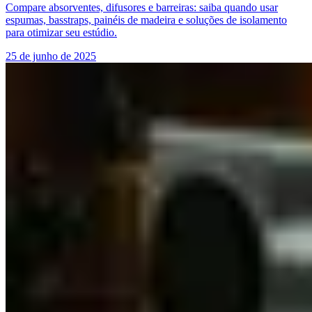
Compare absorventes, difusores e barreiras: saiba quando usar
espumas, basstraps, painéis de madeira e soluções de isolamento
para otimizar seu estúdio.
25 de junho de 2025