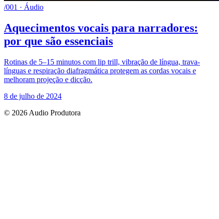
/001 · Áudio
Aquecimentos vocais para narradores:
por que são essenciais
Rotinas de 5–15 minutos com lip trill, vibração de língua, trava-
línguas e respiração diafragmática protegem as cordas vocais e
melhoram projeção e dicção.
8 de julho de 2024
© 2026 Audio Produtora