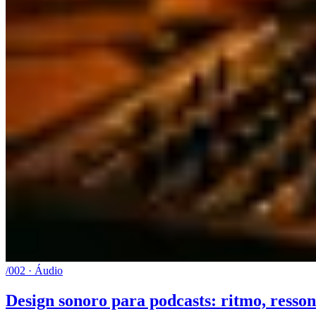
/002 · Áudio
Design sonoro para podcasts: ritmo, resson