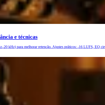
ância e técnicas
z–20 kHz) para melhorar retenção. Ajustes práticos: -16 LUFS, EQ cirú