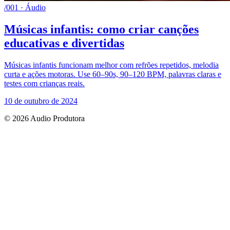
/001 · Áudio
Músicas infantis: como criar canções
educativas e divertidas
Músicas infantis funcionam melhor com refrões repetidos, melodia
curta e ações motoras. Use 60–90s, 90–120 BPM, palavras claras e
testes com crianças reais.
10 de outubro de 2024
© 2026 Audio Produtora