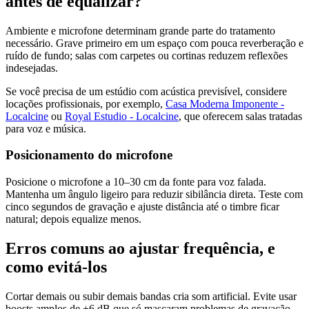
antes de equalizar?
Ambiente e microfone determinam grande parte do tratamento
necessário. Grave primeiro em um espaço com pouca reverberação e
ruído de fundo; salas com carpetes ou cortinas reduzem reflexões
indesejadas.
Se você precisa de um estúdio com acústica previsível, considere
locações profissionais, por exemplo,
Casa Moderna Imponente -
Localcine
ou
Royal Estudio - Localcine
, que oferecem salas tratadas
para voz e música.
Posicionamento do microfone
Posicione o microfone a 10–30 cm da fonte para voz falada.
Mantenha um ângulo ligeiro para reduzir sibilância direta. Teste com
cinco segundos de gravação e ajuste distância até o timbre ficar
natural; depois equalize menos.
Erros comuns ao ajustar frequência, e
como evitá-los
Cortar demais ou subir demais bandas cria som artificial. Evite usar
boosts amplos de +6 dB que só mascaram problemas de gravação.