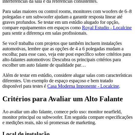
interferências da sala e dá referências consistentes.
Para salas maiores ou control rooms, monitores com woofers de 6–8
polegadas e um subwoofer ajudam a garantir resposta linear até
graves profundos. Se testar em um estúdio alugado for opção,
compare equipamentos em espaços como
Royal Estudio - Localcine
para sentir a diferença em salas profissionais.
Se você trabalha com projetos que também incluem instalações
automotivas, lembre que as opções de 4 a 6 polegadas mudam a
escolha; para esse caso, veja este post específico sobre critérios para
alto-falantes automotivos: Descubra os principais critérios para
escolher um auto falante de qualidade par…
Além de testar em estúdio, considere alugar salas com características
diferentes. Um exemplo de espaço espaçoso e bem tratado
disponível para testes é
Casa Moderna Imponente - Localcine
.
Critérios para Avaliar um Alto Falante
Ao avaliar um alto falante, comece pelo uso: monitor nearfield,
monitor principal ou subwoofer. Em seguida compare especificações
e medições reais, não só promessas de marketing.
Local de instalação