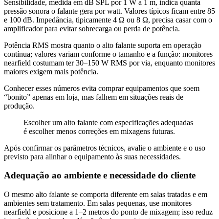
Sensibilidade, medida em dB SPL por 1 W a 1 m, indica quanta
pressão sonora o falante gera por watt. Valores típicos ficam entre 85
e 100 dB. Impedância, tipicamente 4 Ω ou 8 Ω, precisa casar com o
amplificador para evitar sobrecarga ou perda de potência.
Potência RMS mostra quanto o alto falante suporta em operação
contínua; valores variam conforme o tamanho e a função: monitores
nearfield costumam ter 30–150 W RMS por via, enquanto monitores
maiores exigem mais potência.
Conhecer esses números evita comprar equipamentos que soem
“bonito” apenas em loja, mas falhem em situações reais de
produção.
Escolher um alto falante com especificações adequadas
é escolher menos correções em mixagens futuras.
Após confirmar os parâmetros técnicos, avalie o ambiente e o uso
previsto para alinhar o equipamento às suas necessidades.
Adequação ao ambiente e necessidade do cliente
O mesmo alto falante se comporta diferente em salas tratadas e em
ambientes sem tratamento. Em salas pequenas, use monitores
nearfield e posicione a 1–2 metros do ponto de mixagem; isso reduz