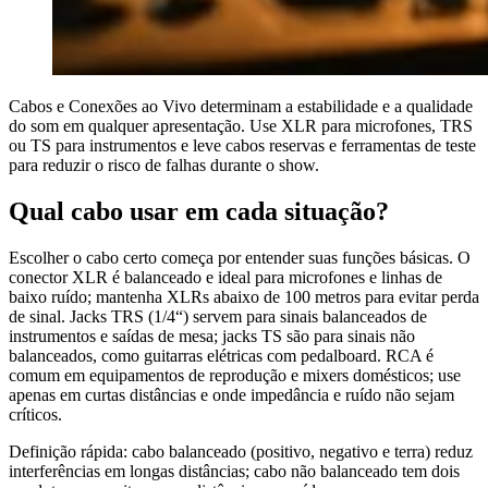
Cabos e Conexões ao Vivo determinam a estabilidade e a qualidade
do som em qualquer apresentação. Use XLR para microfones, TRS
ou TS para instrumentos e leve cabos reservas e ferramentas de teste
para reduzir o risco de falhas durante o show.
Qual cabo usar em cada situação?
Escolher o cabo certo começa por entender suas funções básicas. O
conector XLR é balanceado e ideal para microfones e linhas de
baixo ruído; mantenha XLRs abaixo de 100 metros para evitar perda
de sinal. Jacks TRS (1/4“) servem para sinais balanceados de
instrumentos e saídas de mesa; jacks TS são para sinais não
balanceados, como guitarras elétricas com pedalboard. RCA é
comum em equipamentos de reprodução e mixers domésticos; use
apenas em curtas distâncias e onde impedância e ruído não sejam
críticos.
Definição rápida: cabo balanceado (positivo, negativo e terra) reduz
interferências em longas distâncias; cabo não balanceado tem dois