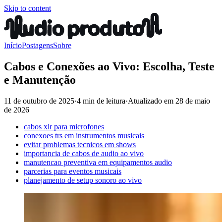
Skip to content
Início
Postagens
Sobre
Cabos e Conexões ao Vivo: Escolha, Teste
e Manutenção
11 de outubro de 2025
·
4 min de leitura
·
Atualizado em
28 de maio
de 2026
cabos xlr para microfones
conexoes trs em instrumentos musicais
evitar problemas tecnicos em shows
importancia de cabos de audio ao vivo
manutencao preventiva em equipamentos audio
parcerias para eventos musicais
planejamento de setup sonoro ao vivo