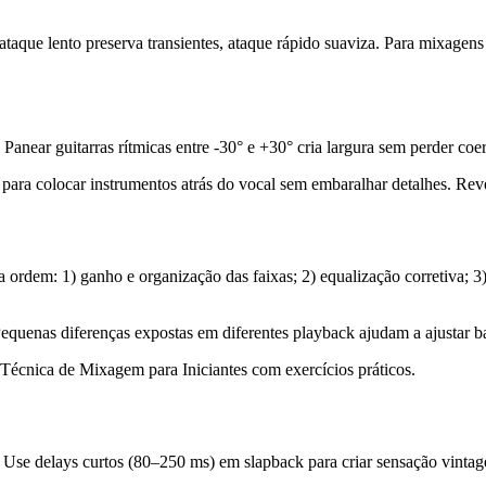
ataque lento preserva transientes, ataque rápido suaviza. Para mixage
Panear guitarras rítmicas entre -30° e +30° cria largura sem perder coer
ara colocar instrumentos atrás do vocal sem embaralhar detalhes. Reve
ta ordem: 1) ganho e organização das faixas; 2) equalização corretiva; 
equenas diferenças expostas em diferentes playback ajudam a ajustar b
Técnica de Mixagem para Iniciantes com exercícios práticos.
. Use delays curtos (80–250 ms) em slapback para criar sensação vintage