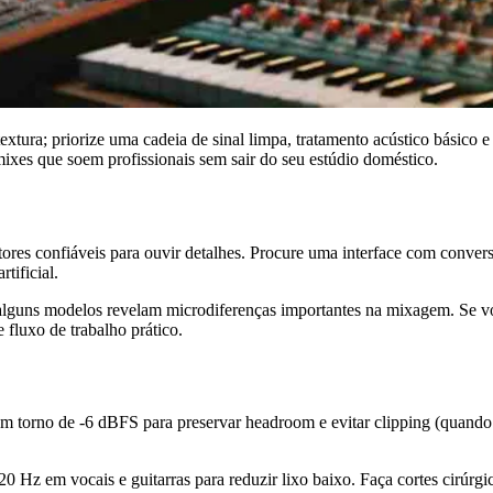
extura; priorize uma cadeia de sinal limpa, tratamento acústico básico
xes que soem profissionais sem sair do seu estúdio doméstico.
itores confiáveis para ouvir detalhes. Procure uma interface com conve
tificial.
lguns modelos revelam microdiferenças importantes na mixagem. Se você
fluxo de trabalho prático.
orno de -6 dBFS para preservar headroom e evitar clipping (quando o 
0 Hz em vocais e guitarras para reduzir lixo baixo. Faça cortes cirúr