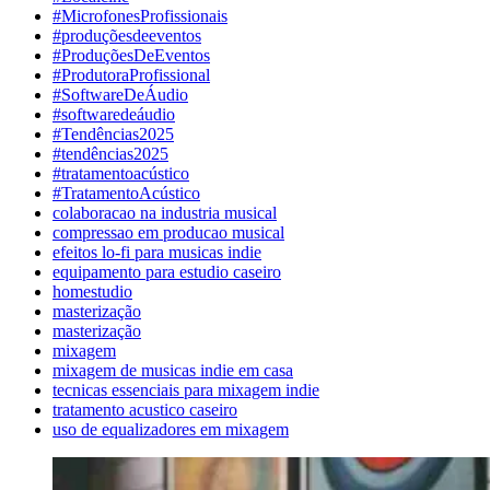
#MicrofonesProfissionais
#produçõesdeeventos
#ProduçõesDeEventos
#ProdutoraProfissional
#SoftwareDeÁudio
#softwaredeáudio
#Tendências2025
#tendências2025
#tratamentoacústico
#TratamentoAcústico
colaboracao na industria musical
compressao em producao musical
efeitos lo-fi para musicas indie
equipamento para estudio caseiro
homestudio
masterização
masterização
mixagem
mixagem de musicas indie em casa
tecnicas essenciais para mixagem indie
tratamento acustico caseiro
uso de equalizadores em mixagem