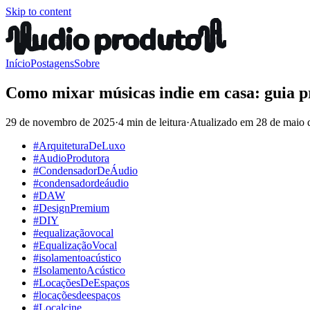
Skip to content
Início
Postagens
Sobre
Como mixar músicas indie em casa: guia pr
29 de novembro de 2025
·
4 min de leitura
·
Atualizado em
28 de maio 
#ArquiteturaDeLuxo
#AudioProdutora
#CondensadorDeÁudio
#condensadordeáudio
#DAW
#DesignPremium
#DIY
#equalizaçãovocal
#EqualizaçãoVocal
#isolamentoacústico
#IsolamentoAcústico
#LocaçõesDeEspaços
#locaçõesdeespaços
#Localcine