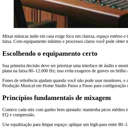
Mixar músicas indie em casa exige foco em clareza, espaço estéreo e t
faixa. Com equipamento mínimo e processos claros você pode obter mi
Escolhendo o equipamento certo
Sua primeira decisão deve ser priorizar uma interface de áudio e mon
plana na faixa 80–12.000 Hz; isso evita exageros de graves ou brilho ar
Fones de referência ajudam quando você não pode usar monitores, e a
Produção Musical em Home Studio Passo a Passo para configuração e 
Princípios fundamentais de mixagem
Comece cada mix com ganho bem ajustado: mantenha picos médios em t
EQ e compressão.
Use equalização para limpar espaço: aplique um high-pass entre 80–12