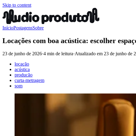
Skip to content
Início
Postagens
Sobre
Locações com boa acústica: escolher espaço
23 de junho de 2026
·
4 min de leitura
·
Atualizado em
23 de junho de 
locação
acústica
produção
curta-metragem
som