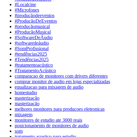
#Localcine
#Microfones
#produçãodeeventos
#ProduçãoDeEventos
#produçãomusical
#ProduçãoMusical
#SoftwareDeÁudio
#softwaredeáudio
#SomProfissional
#tendências2025
#Tendências2025
#tratamentoacústico
#TratamentoAcústico
comparacao de monitores com drivers diferentes
comprar monitor de audio em lojas especializadas
equalizacao para mixagem de audio
homestudio
masterização
masterização
melhores monitores para producoes eletronicas
mixagem
monitores de estudio ate 3000 reais
posicionamento de monitores de audio
som
tratamento acustico para estudio