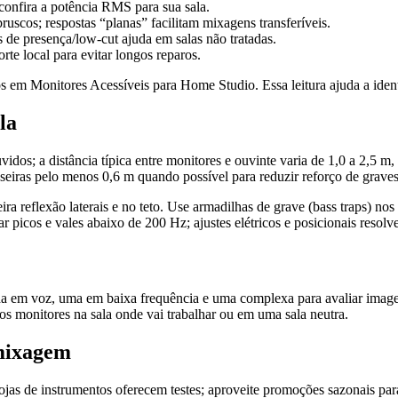
 confira a potência RMS para sua sala.
uscos; respostas “planas” facilitam mixagens transferíveis.
 de presença/low-cut ajuda em salas não tratadas.
rte local para evitar longos reparos.
icos em Monitores Acessíveis para Home Studio. Essa leitura ajuda a i
la
dos; a distância típica entre monitores e ouvinte varia de 1,0 a 2,5 m
aseiras pelo menos 0,6 m quando possível para reduzir reforço de graves
ira reflexão laterais e no teto. Use armadilhas de grave (bass traps) no
icos e vales abaixo de 200 Hz; ajustes elétricos e posicionais resol
ada em voz, uma em baixa frequência e uma complexa para avaliar ima
e os monitores na sala onde vai trabalhar ou em uma sala neutra.
 mixagem
as de instrumentos oferecem testes; aproveite promoções sazonais para 