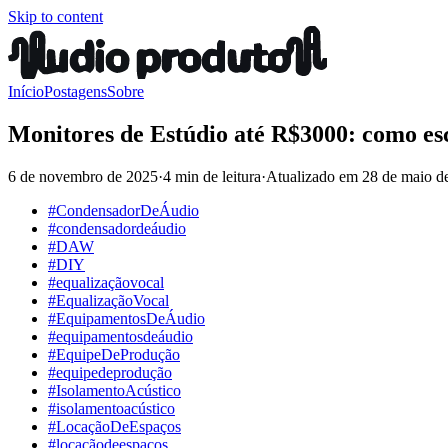
Skip to content
Início
Postagens
Sobre
Monitores de Estúdio até R$3000: como esc
6 de novembro de 2025
·
4 min de leitura
·
Atualizado em
28 de maio d
#CondensadorDeÁudio
#condensadordeáudio
#DAW
#DIY
#equalizaçãovocal
#EqualizaçãoVocal
#EquipamentosDeÁudio
#equipamentosdeáudio
#EquipeDeProdução
#equipedeprodução
#IsolamentoAcústico
#isolamentoacústico
#LocaçãoDeEspaços
#locaçãodeespaços