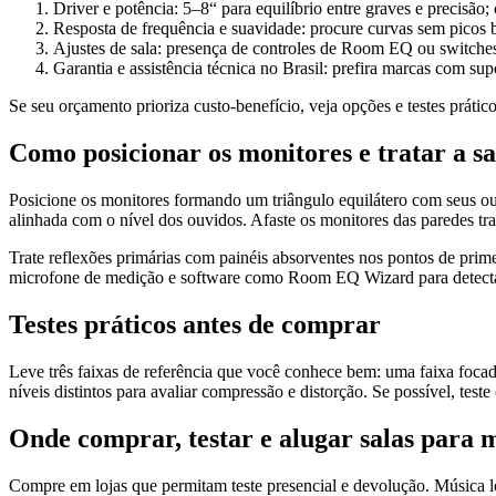
Driver e potência: 5–8“ para equilíbrio entre graves e precisão;
Resposta de frequência e suavidade: procure curvas sem picos br
Ajustes de sala: presença de controles de Room EQ ou switches
Garantia e assistência técnica no Brasil: prefira marcas com supo
Se seu orçamento prioriza custo-benefício, veja opções e testes prát
Como posicionar os monitores e tratar a sa
Posicione os monitores formando um triângulo equilátero com seus ouvi
alinhada com o nível dos ouvidos. Afaste os monitores das paredes tr
Trate reflexões primárias com painéis absorventes nos pontos de prime
microfone de medição e software como Room EQ Wizard para detectar p
Testes práticos antes de comprar
Leve três faixas de referência que você conhece bem: uma faixa foc
níveis distintos para avaliar compressão e distorção. Se possível, test
Onde comprar, testar e alugar salas para
Compre em lojas que permitam teste presencial e devolução. Música loj