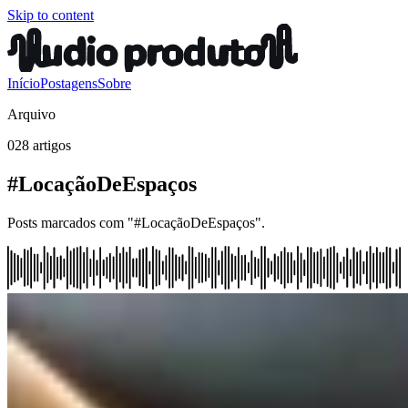
Skip to content
Início
Postagens
Sobre
Arquivo
028 artigos
#LocaçãoDeEspaços
Posts marcados com "#LocaçãoDeEspaços".