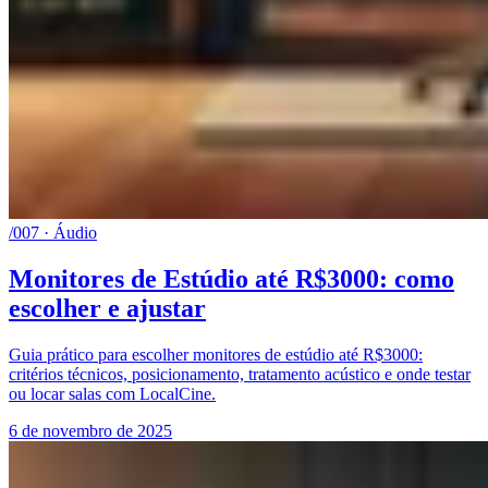
/007 · Áudio
Monitores de Estúdio até R$3000: como
escolher e ajustar
Guia prático para escolher monitores de estúdio até R$3000:
critérios técnicos, posicionamento, tratamento acústico e onde testar
ou locar salas com LocalCine.
6 de novembro de 2025