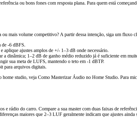
de referência ou bons fones com resposta plana. Para quem está começ
a ou mais volume competitivo? A partir dessa intenção, siga um fluxo cl
m de -6 dBFS.
s e aplique ajustes amplos de +/- 1–3 dB onde necessário.
ar a dinâmica; 1–2 dB de ganho médio reduzido já é suficiente em muit
atingir sua meta de LUFS, mantendo o teto em -1 dBTP.
t para arquivos digitais.
ao home studio, veja Como Masterizar Áudio no Home Studio. Para micro
os e rádio do carro. Compare a sua master com duas faixas de referênc
 diferenças maiores que 2–3 LUF geralmente indicam que ajustes ainda s