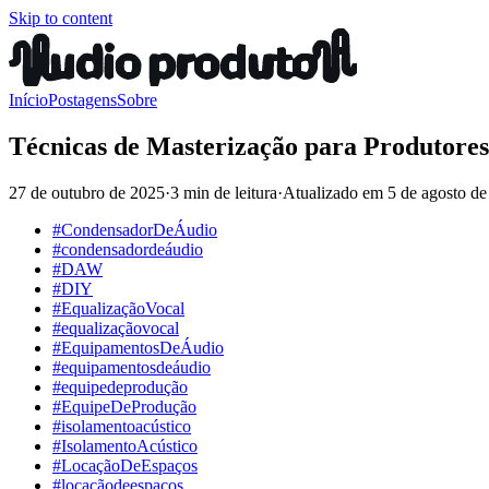
Skip to content
Início
Postagens
Sobre
Técnicas de Masterização para Produtore
27 de outubro de 2025
·
3 min de leitura
·
Atualizado em
5 de agosto d
#CondensadorDeÁudio
#condensadordeáudio
#DAW
#DIY
#EqualizaçãoVocal
#equalizaçãovocal
#EquipamentosDeÁudio
#equipamentosdeáudio
#equipedeprodução
#EquipeDeProdução
#isolamentoacústico
#IsolamentoAcústico
#LocaçãoDeEspaços
#locaçãodeespaços