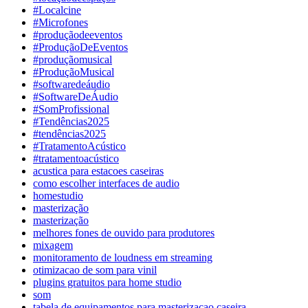
#Localcine
#Microfones
#produçãodeeventos
#ProduçãoDeEventos
#produçãomusical
#ProduçãoMusical
#softwaredeáudio
#SoftwareDeÁudio
#SomProfissional
#Tendências2025
#tendências2025
#TratamentoAcústico
#tratamentoacústico
acustica para estacoes caseiras
como escolher interfaces de audio
homestudio
masterização
masterização
melhores fones de ouvido para produtores
mixagem
monitoramento de loudness em streaming
otimizacao de som para vinil
plugins gratuitos para home studio
som
tabela de equipamentos para masterizacao caseira