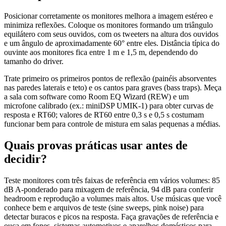
Posicionar corretamente os monitores melhora a imagem estéreo e
minimiza reflexões. Coloque os monitores formando um triângulo
equilátero com seus ouvidos, com os tweeters na altura dos ouvidos
e um ângulo de aproximadamente 60° entre eles. Distância típica do
ouvinte aos monitores fica entre 1 m e 1,5 m, dependendo do
tamanho do driver.
Trate primeiro os primeiros pontos de reflexão (painéis absorventes
nas paredes laterais e teto) e os cantos para graves (bass traps). Meça
a sala com software como Room EQ Wizard (REW) e um
microfone calibrado (ex.: miniDSP UMIK‑1) para obter curvas de
resposta e RT60; valores de RT60 entre 0,3 s e 0,5 s costumam
funcionar bem para controle de mistura em salas pequenas a médias.
Quais provas práticas usar antes de
decidir?
Teste monitores com três faixas de referência em vários volumes: 85
dB A‑ponderado para mixagem de referência, 94 dB para conferir
headroom e reprodução a volumes mais altos. Use músicas que você
conhece bem e arquivos de teste (sine sweeps, pink noise) para
detectar buracos e picos na resposta. Faça gravações de referência e
ouça em fones, sistemas automotivos e aparelhos domésticos para