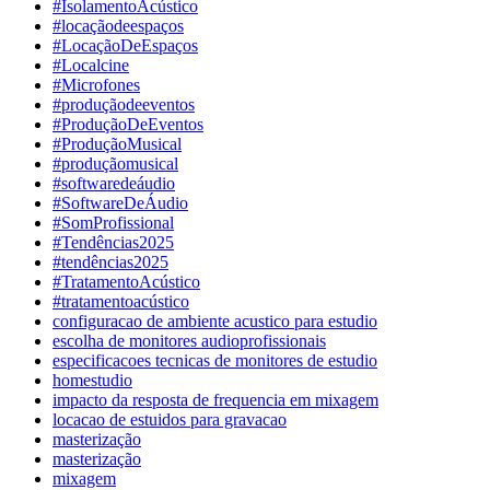
#IsolamentoAcústico
#locaçãodeespaços
#LocaçãoDeEspaços
#Localcine
#Microfones
#produçãodeeventos
#ProduçãoDeEventos
#ProduçãoMusical
#produçãomusical
#softwaredeáudio
#SoftwareDeÁudio
#SomProfissional
#Tendências2025
#tendências2025
#TratamentoAcústico
#tratamentoacústico
configuracao de ambiente acustico para estudio
escolha de monitores audioprofissionais
especificacoes tecnicas de monitores de estudio
homestudio
impacto da resposta de frequencia em mixagem
locacao de estuidos para gravacao
masterização
masterização
mixagem