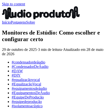
Skip to content
Início
Postagens
Sobre
Monitores de Estúdio: Como escolher e
configurar certo
29 de outubro de 2025
·
3 min de leitura
·
Atualizado em
28 de maio
de 2026
#condensadordeáudio
#CondensadorDeÁudio
#DAW
#DIY
#equalizaçãovocal
#EqualizaçãoVocal
#equipamentosdeáudio
#EquipamentosDeÁudio
#EquipeDeProdução
#equipedeprodução
#isolamentoacústico