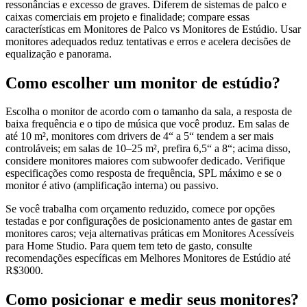
ressonâncias e excesso de graves. Diferem de sistemas de palco e
caixas comerciais em projeto e finalidade; compare essas
características em Monitores de Palco vs Monitores de Estúdio. Usar
monitores adequados reduz tentativas e erros e acelera decisões de
equalização e panorama.
Como escolher um monitor de estúdio?
Escolha o monitor de acordo com o tamanho da sala, a resposta de
baixa frequência e o tipo de música que você produz. Em salas de
até 10 m², monitores com drivers de 4“ a 5“ tendem a ser mais
controláveis; em salas de 10–25 m², prefira 6,5“ a 8“; acima disso,
considere monitores maiores com subwoofer dedicado. Verifique
especificações como resposta de frequência, SPL máximo e se o
monitor é ativo (amplificação interna) ou passivo.
Se você trabalha com orçamento reduzido, comece por opções
testadas e por configurações de posicionamento antes de gastar em
monitores caros; veja alternativas práticas em Monitores Acessíveis
para Home Studio. Para quem tem teto de gasto, consulte
recomendações específicas em Melhores Monitores de Estúdio até
R$3000.
Como posicionar e medir seus monitores?