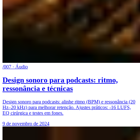
/007 · Áudio
Design sonoro para podcasts: ritmo,
ressonância e técnicas
Design sonoro para podcasts: alinhe ritmo (BPM) e ressonância (20
Hz–20 kHz) para melhorar retenção. Ajustes práticos: -16 LUFS,
EQ cirúrgica e testes em fones.
9 de novembro de 2024