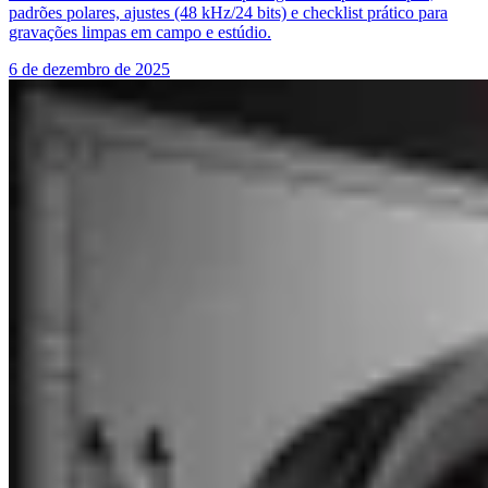
padrões polares, ajustes (48 kHz/24 bits) e checklist prático para
gravações limpas em campo e estúdio.
6 de dezembro de 2025