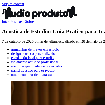
Skip to content
Início
Postagens
Sobre
Acústica de Estúdio: Guia Prático para Tr
7 de outubro de 2025
·
3 min de leitura
·
Atualizado em
28 de maio de 
armadilhas de graves em estudio
design acustico personalizado
escolha do local para estudio
isolamento acustico profissional
melhorar qualidade sonora estudio
painel acustico para gravacao
tratamento acustico para estudio