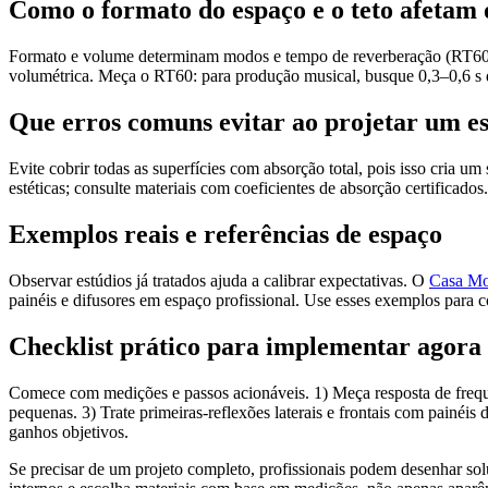
Como o formato do espaço e o teto afetam
Formato e volume determinam modos e tempo de reverberação (RT60).
volumétrica. Meça o RT60: para produção musical, busque 0,3–0,6 s d
Que erros comuns evitar ao projetar um e
Evite cobrir todas as superfícies com absorção total, pois isso cria 
estéticas; consulte materiais com coeficientes de absorção certificad
Exemplos reais e referências de espaço
Observar estúdios já tratados ajuda a calibrar expectativas. O
Casa Mo
painéis e difusores em espaço profissional. Use esses exemplos para c
Checklist prático para implementar agora
Comece com medições e passos acionáveis. 1) Meça resposta de freq
pequenas. 3) Trate primeiras-reflexões laterais e frontais com pain
ganhos objetivos.
Se precisar de um projeto completo, profissionais podem desenhar so