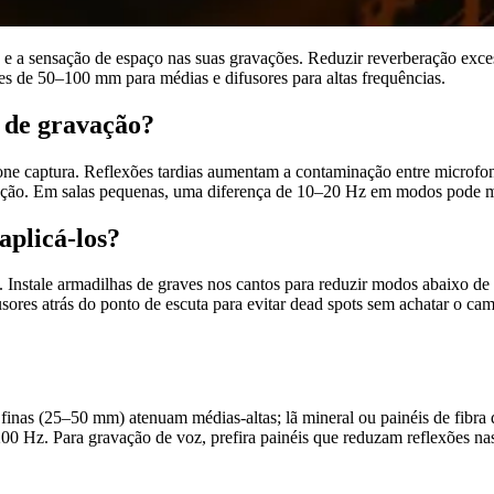
ade e a sensação de espaço nas suas gravações. Reduzir reverberação ex
tes de 50–100 mm para médias e difusores para altas frequências.
a de gravação?
one captura. Reflexões tardias aumentam a contaminação entre microfon
ização. Em salas pequenas, uma diferença de 10–20 Hz em modos pode 
aplicá-los?
es. Instale armadilhas de graves nos cantos para reduzir modos abaixo 
fusores atrás do ponto de escuta para evitar dead spots sem achatar o ca
 finas (25–50 mm) atenuam médias-altas; lã mineral ou painéis de fibr
0 Hz. Para gravação de voz, prefira painéis que reduzam reflexões na