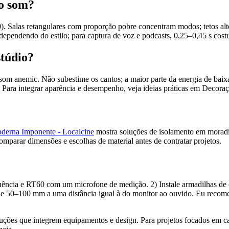
 o som?
 Salas retangulares com proporção pobre concentram modos; tetos alt
ependendo do estilo; para captura de voz e podcasts, 0,25–0,45 s costu
stúdio?
um som anemic. Não subestime os cantos; a maior parte da energia de bai
os. Para integrar aparência e desempenho, veja ideias práticas em Decor
derna Imponente - Localcine
mostra soluções de isolamento em morad
omparar dimensões e escolhas de material antes de contratar projetos.
uência e RT60 com um microfone de medição. 2) Instale armadilhas d
éis de 50–100 mm a uma distância igual à do monitor ao ouvido. Eu reco
luções que integrem equipamentos e design. Para projetos focados em ca