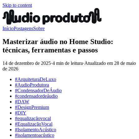
Skip to content
Início
Postagens
Sobre
Masterizar áudio no Home Studio:
técnicas, ferramentas e passos
14 de dezembro de 2025
·
4 min de leitura
·
Atualizado em
28 de maio
de 2026
#ArquiteturaDeLuxo
#AudioProdutora
#CondensadorDeÁudio
#condensadordeáudio
#DAW
#DesignPremium
#DIY
#equalizaçãovocal
#EqualizaçãoVocal
#IsolamentoAcústico
#isolamentoacústico