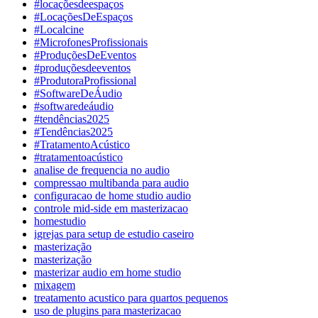
#locaçõesdeespaços
#LocaçõesDeEspaços
#Localcine
#MicrofonesProfissionais
#ProduçõesDeEventos
#produçõesdeeventos
#ProdutoraProfissional
#SoftwareDeÁudio
#softwaredeáudio
#tendências2025
#Tendências2025
#TratamentoAcústico
#tratamentoacústico
analise de frequencia no audio
compressao multibanda para audio
configuracao de home studio audio
controle mid-side em masterizacao
homestudio
igrejas para setup de estudio caseiro
masterização
masterização
masterizar audio em home studio
mixagem
treatamento acustico para quartos pequenos
uso de plugins para masterizacao