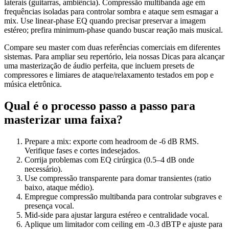
laterais (guitarras, ambiência). Compressão multibanda age em
frequências isoladas para controlar sombra e ataque sem esmagar a
mix. Use linear-phase EQ quando precisar preservar a imagem
estéreo; prefira minimum-phase quando buscar reação mais musical.
Compare seu master com duas referências comerciais em diferentes
sistemas. Para ampliar seu repertório, leia nossas Dicas para alcançar
uma masterização de áudio perfeita, que incluem presets de
compressores e limiares de ataque/relaxamento testados em pop e
música eletrônica.
Qual é o processo passo a passo para
masterizar uma faixa?
Prepare a mix: exporte com headroom de -6 dB RMS.
Verifique fases e cortes indesejados.
Corrija problemas com EQ cirúrgica (0.5–4 dB onde
necessário).
Use compressão transparente para domar transientes (ratio
baixo, ataque médio).
Empregue compressão multibanda para controlar subgraves e
presença vocal.
Mid-side para ajustar largura estéreo e centralidade vocal.
Aplique um limitador com ceiling em -0.3 dBTP e ajuste para