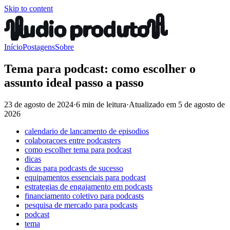
Skip to content
Início
Postagens
Sobre
Tema para podcast: como escolher o
assunto ideal passo a passo
23 de agosto de 2024
·
6 min de leitura
·
Atualizado em
5 de agosto de
2026
calendario de lancamento de episodios
colaboracoes entre podcasters
como escolher tema para podcast
dicas
dicas para podcasts de sucesso
equipamentos essenciais para podcast
estrategias de engajamento em podcasts
financiamento coletivo para podcasts
pesquisa de mercado para podcasts
podcast
tema