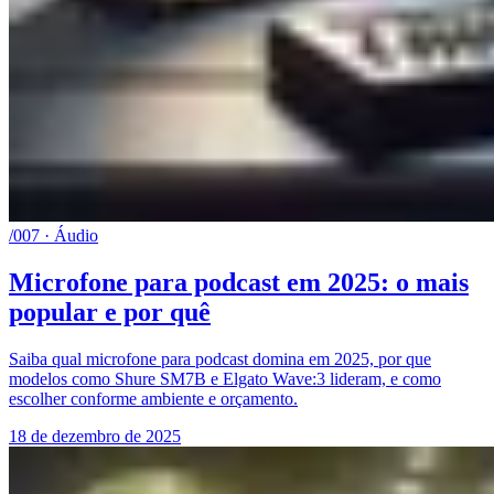
/007 · Áudio
Microfone para podcast em 2025: o mais
popular e por quê
Saiba qual microfone para podcast domina em 2025, por que
modelos como Shure SM7B e Elgato Wave:3 lideram, e como
escolher conforme ambiente e orçamento.
18 de dezembro de 2025